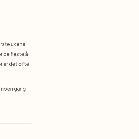
ørste ukene
r de fleste å
r er det ofte
du noen gang