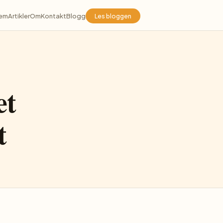
jem
Artikler
Om
Kontakt
Blogg
Les bloggen
et
t