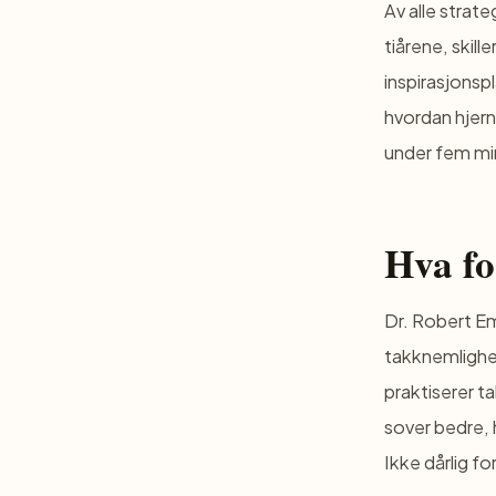
Av alle strat
tiårene, skill
inspirasjons
hvordan hjern
under fem mi
Hva fo
Dr. Robert Em
takknemlighe
praktiserer t
sover bedre, 
Ikke dårlig f