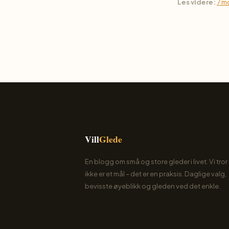
Les videre:
7 m
Vill
Glede
En blogg om små og store gleder i livet. Vi tror 
ikke er et mål – det er en praksis. Daglige valg,
bevisste øyeblikk og gleden ved det enkle.