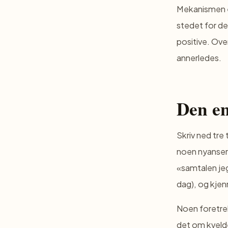
Mekanismen e
stedet for de
positive. Ove
annerledes.
Den en
Skriv ned tre
noen nyanser 
«samtalen jeg
dag), og kjen
Noen foretre
det om kvelde