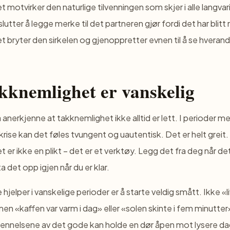
 motvirker den naturlige tilvenningen som skjer i alle langvar
 slutter å legge merke til det partneren gjør fordi det har blitt
 bryter den sirkelen og gjenoppretter evnen til å se hverand
kknemlighet er vanskelig
å anerkjenne at takknemlighet ikke alltid er lett. I perioder m
krise kan det føles tvungent og uautentisk. Det er helt greit.
 er ikke en plikt – det er et verktøy. Legg det fra deg når de
a det opp igjen når du er klar.
jelper i vanskelige perioder er å starte veldig smått. Ikke «li
men «kaffen var varm i dag» eller «solen skinte i fem minutter
jennelsene av det gode kan holde en dør åpen mot lysere da