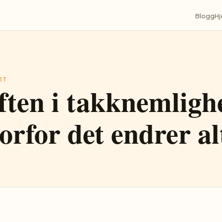
Blogg
H
ET
ften i takknemligh
orfor det endrer al