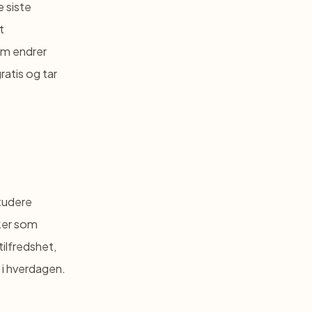
e siste
t
om endrer
ratis og tar
studere
ker som
ilfredshet,
 i hverdagen.