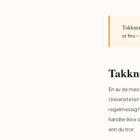
Takkneml
er bra –
Takkne
En av de mest
Universitetet
regelmessig h
handler ikke 
enn du tror.