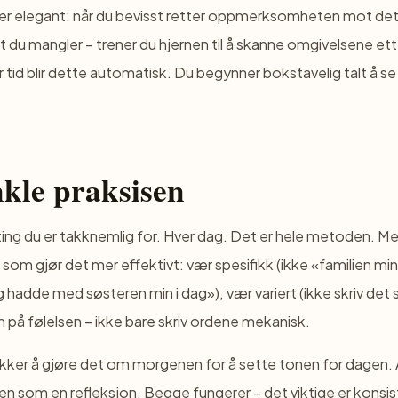
r elegant: når du bevisst retter oppmerksomheten mot det d
t du mangler – trener du hjernen til å skanne omgivelsene ett
r tid blir dette automatisk. Du begynner bokstavelig talt å s
kle praksisen
 ting du er takknemlig for. Hver dag. Det er hele metoden. Me
som gjør det mer effektivt: vær spesifikk (ikke «familien mi
 hadde med søsteren min i dag»), vær variert (ikke skriv de
n på følelsen – ikke bare skriv ordene mekanisk.
kker å gjøre det om morgenen for å sette tonen for dagen. 
n som en refleksjon. Begge fungerer – det viktige er konsis