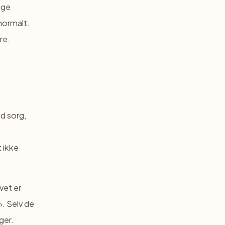
ige
 normalt.
re.
ed sorg,
t ikke
vet er
». Selv de
ger.