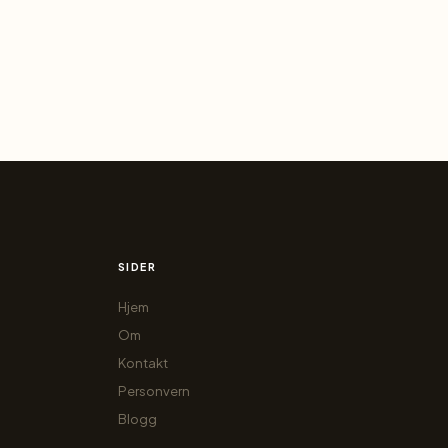
SIDER
Hjem
Om
Kontakt
Personvern
Blogg