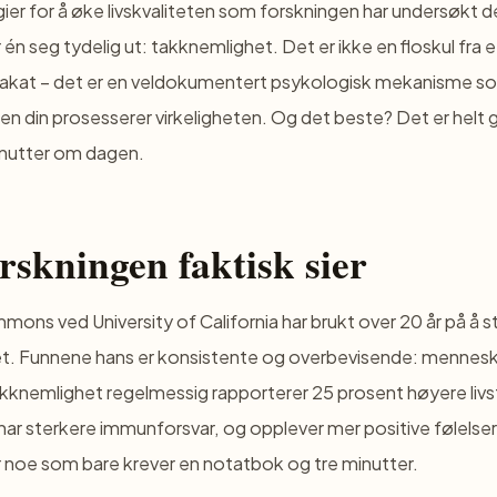
egier for å øke livskvaliteten som forskningen har undersøkt d
er én seg tydelig ut: takknemlighet. Det er ikke en floskul fra e
plakat – det er en veldokumentert psykologisk mekanisme s
en din prosesserer virkeligheten. Og det beste? Det er helt g
nutter om dagen.
rskningen faktisk sier
mons ved University of California har brukt over 20 år på å 
t. Funnene hans er konsistente og overbevisende: mennes
akknemlighet regelmessig rapporterer 25 prosent høyere livst
har sterkere immunforsvar, og opplever mer positive følelser
or noe som bare krever en notatbok og tre minutter.