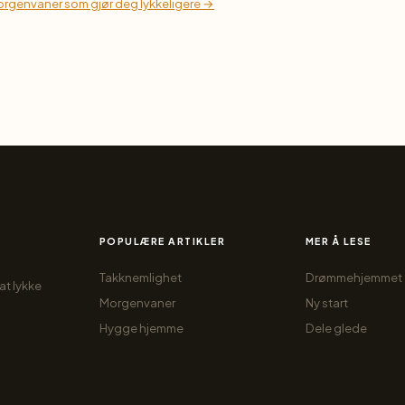
orgenvaner som gjør deg lykkeligere →
POPULÆRE ARTIKLER
MER Å LESE
Takknemlighet
Drømmehjemmet
at lykke
Morgenvaner
Ny start
Hygge hjemme
Dele glede