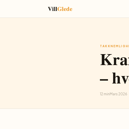
Vill
Glede
TAKKNEMLIGH
Kra
– hv
12 min
Mars 2026