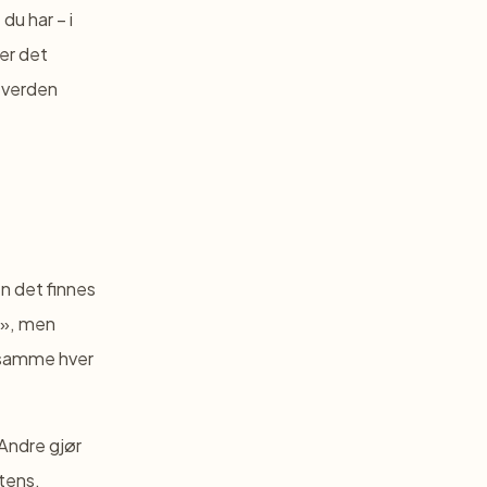
u har – i
er det
e verden
n det finnes
n», men
t samme hver
Andre gjør
tens.