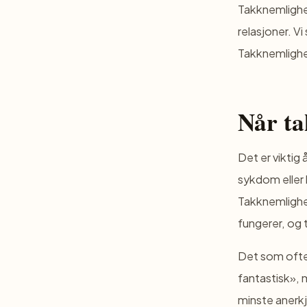
Takknemlighet
relasjoner. Vi
Takknemlighet
Når ta
Det er viktig 
sykdom eller 
Takknemlighet
fungerer, og t
Det som ofte h
fantastisk», 
minste anerk