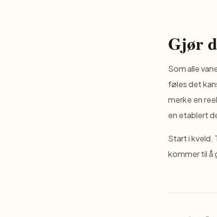
Gjør d
Som alle vane
føles det kans
merke en reel
en etablert d
Start i kveld
kommer til å g