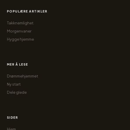
POPULÆRE ARTIKLER
Takknemlighet
Morgenvaner
Hygge hjemme
MER Å LESE
Drømmehjemmet
Ny start
Dele glede
SIDER
Hjem