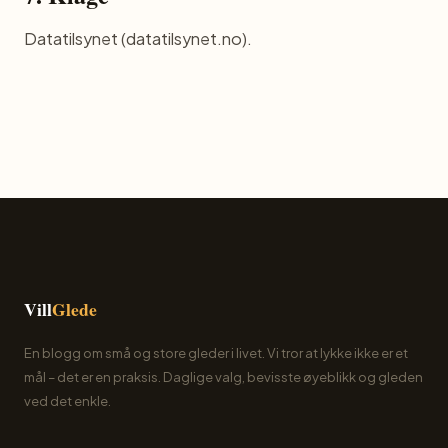
Datatilsynet (datatilsynet.no).
Vill
Glede
En blogg om små og store gleder i livet. Vi tror at lykke ikke er et
mål – det er en praksis. Daglige valg, bevisste øyeblikk og gleden
ved det enkle.