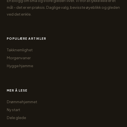
En blogg om små og store gleder i livet. Vi tror at lykke ikke er et
mål – det er en praksis. Daglige valg, bevisste øyeblikk og gleden
ved det enkle.
POPULÆRE ARTIKLER
Takknemlighet
Morgenvaner
Hygge hjemme
MER Å LESE
Drømmehjemmet
Ny start
Dele glede