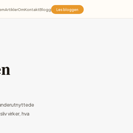
jem
Artikler
Om
Kontakt
Blogg
Les bloggen
en
t underutnyttede
liv virker, hva