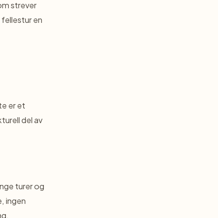
om strever
ellestur en
te er et
turell del av
lange turer og
, ingen
ng.