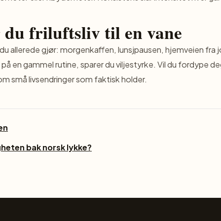
 du friluftsliv til en vane
e du allerede gjør: morgenkaffen, lunsjpausen, hjemveien fra 
på en gammel rutine, sparer du viljestyrke. Vil du fordype de
l om
små livsendringer
som faktisk holder.
gen
heten bak norsk lykke?