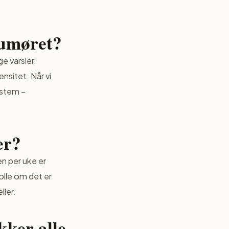
humøret?
e varsler.
nsitet. Når vi
ystem –
er?
en per uke er
rolle om det er
ller.
kker alle