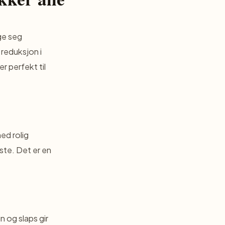
ge seg
reduksjon i
 perfekt til
ed rolig
ste. Det er en
n og slaps gir