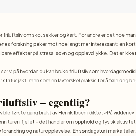
friluftsliv om sko, sekker og kart. For andre er det noe man g
nes forskning peker mot noe langt mer interessant: en kort
lbare effekter på stress, søvn og opplevd lykke. Det er ikke
 ser vi på hvordan du kan bruke friluftsliv som hverdagsmedis
r statusjakt, men som en lavterskel praksis for å føle deg be
iluftsliv – egentlig?
iv
ble første gang brukt av Henrik Ibsen i diktet «På viddene»
 turer i fjellet – det handler om opphold og fysisk aktivitet i
øforandring og naturopplevelse. En søndagstur i marka teller.