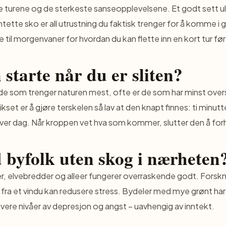
le turene og de sterkeste sanseopplevelsene. Et godt sett ul
ette sko er all utrustning du faktisk trenger for å komme i g
e til morgenvaner
for hvordan du kan flette inn en kort tur før
starte når du er sliten?
de som trenger naturen mest, ofte er de som har minst overs
kset er å gjøre terskelen så lav at den knapt finnes: ti minu
ver dag. Når kroppen vet hva som kommer, slutter den å for
byfolk uten skog i nærheten
er, elvebredder og alleer fungerer overraskende godt. Forskni
r fra et vindu kan redusere stress. Bydeler med mye grønt har
avere nivåer av depresjon og angst – uavhengig av inntekt.