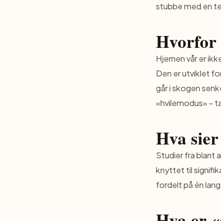
stubbe med en term
Hvorfor 
Hjernen vår er ikk
Den er utviklet fo
går i skogen senk
«hvilemodus» – ta
Hva sier
Studier fra blant 
knyttet til signif
fordelt på én lang
Hva er «