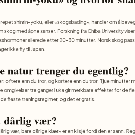
repet shinrin-yoku, eller «skogsbading», handler om å beve
skog med åpne sanser. Forskning fra Chiba University viser 
sshormoner allerede etter 20–30 minutter. Norsk skog passer
er ikke fly til Japan.
 natur trenger du egentlig?
r: oftere enn du tror, og kortere enn du tror. Tjue minutter m
 omgivelser tre ganger i uka gir merkbare effekter for de fle
 de fleste treningsregimer, og det er gratis.
 dårlig vær?
årlig vær, bare dårlige klær» er en klisjé fordi den er sann. Reg