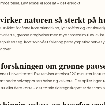
os teller. Lavterskel er ikke lat – det er klokt.
virker naturen så sterkt på 
e utviklet for åpne kontorlandskap, lysstoffrør og kontinuerlig
r varierte, grønne omgivelser med mye sansestimuli av lav inte
er pulsen seg, kortisolnivået faller og parasympatisk nerves
r over.
 forskningen om grønne paus
annet Universitetet i Exeter viser at minst 120 minutter i natur
ikant bedre selvrapportert helse og velvære. Det spiller ingen 
 tur eller flere korte – det totale tidsregnskapet er det som te
shinrin-yoku» og hvorfor sna