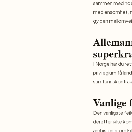
sammen med noen 
med ensomhet, me
gylden mellomvei
Alleman
superkra
I Norge har du rett
privilegium få land
samfunnskontrakt
Vanlige 
Den vanligste feil
deretter ikke kom
ambisjoner om kil