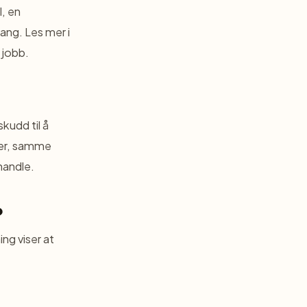
l, en
ang. Les mer i
 jobb.
kudd til å
tter, samme
handle.
?
ng viser at