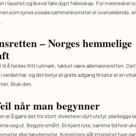
i taushet og likevel føle dypt fellesskap. For mennesker s
n som synes sosiale sammenkomster er overveldende, er f
.
nsretten – Norges hemmelige
ft
 til å ferdes fritt i utmark, takket være
allemannsretten
. Det
 i verden har, og det betyr at gratis adgang til natur er en struk
en. Bruk den.
feil når man begynner
en er å gjøre det for stort: investere i dyrt utstyr, planlegge 
me seg ut. Begynn smått. En kjent rute, samme tid hver uke
ometer eller høydemeter. Konsistens slår intensitet hver ga