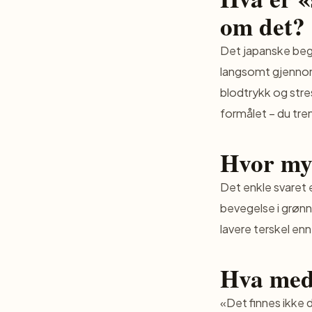
om det?
Det japanske beg
langsomt gjennom 
blodtrykk og stre
formålet – du treng
Hvor mye
Det enkle svaret e
bevegelse i grønne
lavere terskel enn
Hva med
«Det finnes ikke d