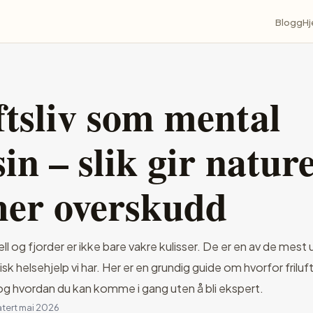
Blogg
H
ftsliv som mental
in – slik gir natur
mer overskudd
ll og fjorder er ikke bare vakre kulisser. De er en av de mes
k helsehjelp vi har. Her er en grundig guide om hvorfor frilufts
 og hvordan du kan komme i gang uten å bli ekspert.
atert mai 2026