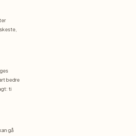
ter
askeste,
rges
art bedre
t: ti
 kan gå