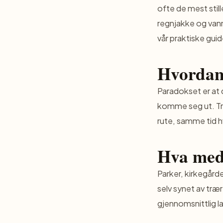
ofte de mest stil
regnjakke og vannt
vår
praktiske guid
Hvordan 
Paradokset er at 
komme seg ut. Tri
rute, samme tid h
Hva med 
Parker, kirkegård
selv synet av træ
gjennomsnittlig l