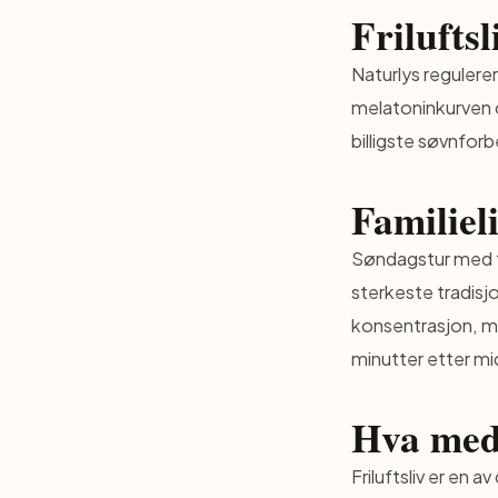
Friluftsl
Naturlys regulere
melatoninkurven o
billigste søvnfor
Familiel
Søndagstur med te
sterkeste tradisj
konsentrasjon, mo
minutter etter m
Hva med
Friluftsliv er en 