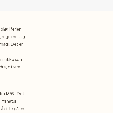
jør i ferien.
, regelmessig
 magi. Det er
in – ikke som
dre, oftere.
 fra 1859. Det
 fri natur
 Å sitte på en