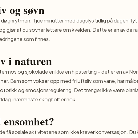
iv og søvn
r døgnrytmen. Tjue minutter med dagslys tidlig på dagen flyt
g gjør at du sovner lettere om kvelden. Dette er en av de r
bedringene som finnes.
iv i naturen
rmos og sjokolade er ikke en hipsterting – det er en av No
oner. Barn som vokser opp med friluftsliv som vane, har målb
torikk og emosjonsregulering. Det trenger ikke være planlag
iddag i nærmeste skogholt er nok.
 ensomhet?
av de få sosiale aktivitetene som ikke krever konversasjon. Du