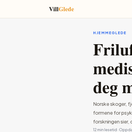
Vill
Glede
HJEMMEGLEDE
Frilu
medis
deg 
Norske skoger, fje
formene for psykis
forskningen sier,
12 min lesetid · Oppd