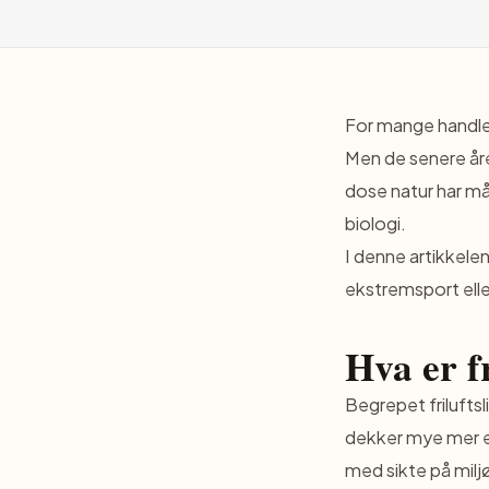
For mange handler 
Men de senere åre
dose natur har må
biologi.
I denne artikkelen
ekstremsport elle
Hva er fr
Begrepet
friluftsl
dekker mye mer enn
med sikte på milj